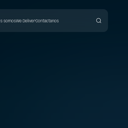
es somos
We Deliver
Contáctanos