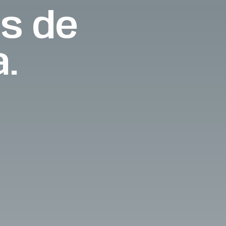
s de
a.